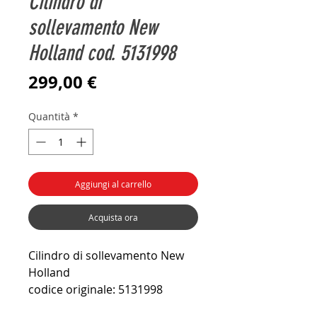
Cilindro di
sollevamento New
Holland cod. 5131998
Prezzo
299,00 €
Quantità
*
Aggiungi al carrello
Acquista ora
Cilindro di sollevamento New
Holland
codice originale: 5131998
Applicazioni: 80/66 88/93 88/94