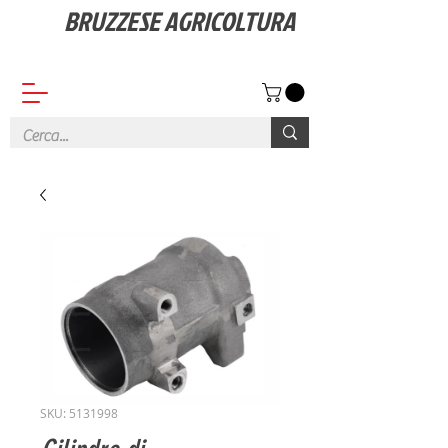
BRUZZESE AGRICOLTURA
Vendita ricambi, Macchine e Attrezzature agricole
SKU: 5131998