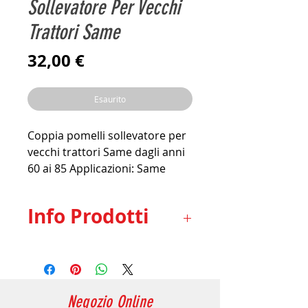
Sollevatore Per Vecchi
Trattori Same
Prezzo
32,00 €
Esaurito
Coppia pomelli sollevatore per 
vecchi trattori Same dagli anni 
60 ai 85 Applicazioni: Same 
Delfino; Sirenetta; Aurora; 
Minitauro; Corsaro; Falcon; 
Info Prodotti
Ranger; Centauro; Saturno; 
Leone e modelli anche pi� 
Coppia pomelli sollevatore
vecchi
per vecchi trattori Same
dagli anni 60 ai 85
Negozio Online
Applicazioni: Same Delfino;