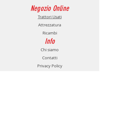
modello B
Negozio Online
codice originale:
M01110107R
Trattori Usati
Attrezzatura
Applicazioni: Frese Maschio
Ricambi
modello B
Info
Chi siamo
Contatti
Privacy Policy
Supporto
Spedizione e Resi
Metodi di Pagamento
Contatti
Servizio Clienti
Telefono:
348 7510983
Mail:
bruzzese.agricoltura@gmail.com