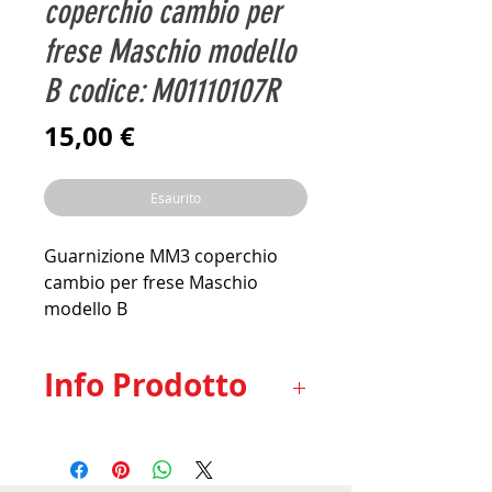
coperchio cambio per
frese Maschio modello
B codice: M01110107R
Prezzo
15,00 €
Esaurito
Guarnizione MM3 coperchio
cambio per frese Maschio
modello B
codice originale: M01110107R
Applicazioni: Frese Maschio
Info Prodotto
modello B
Guarnizione MM3 coperchio
cambio per frese Maschio