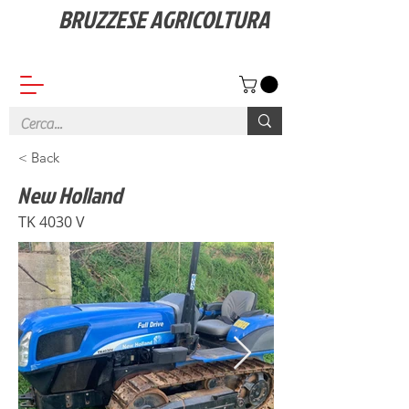
BRUZZESE AGRICOLTURA
Vendita ricambi, Macchine e Attrezzature agricole
< Back
New Holland
TK 4030 V
Prezzo su richiesta